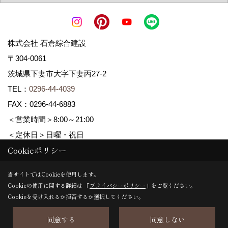
株式会社 石倉綜合建設
〒304-0061
茨城県下妻市大字下妻丙27-2
TEL：
0296-44-4039
FAX：0296-44-6883
＜営業時間＞8:00～21:00
＜定休日＞日曜・祝日
Cookieポリシー
Copyright (c) ISIKURA-SOGOKENSETSU. All Rights Reserved.
当サイトではCookieを使用します。
Cookieの使用に関する詳細は 「
プライバシーポリシー
」をご覧ください。
Produced by
ゴデスクリエイト
Cookieを受け入れるか拒否するか選択してください。
同意する
同意しない