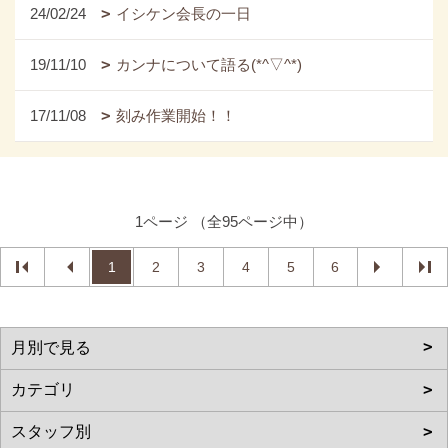
24/02/24
イシケン会長の一日
19/11/10
カンナについて語る(*^▽^*)
17/11/08
刻み作業開始！！
1ページ （全95ページ中）
1
2
3
4
5
6