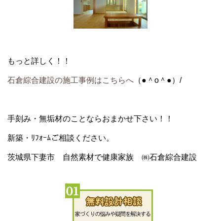
もっと詳しく！！
石倉綜合建設の施工事例はこちらへ
（●＾o＾●）/
手刻み・無垢材
のことならおまかせ下さい！！
新築・ﾘﾌｫｰﾑ
ご相談ください。
茨城県下妻市 自然素材で健康家族 ㈱石倉綜合建設