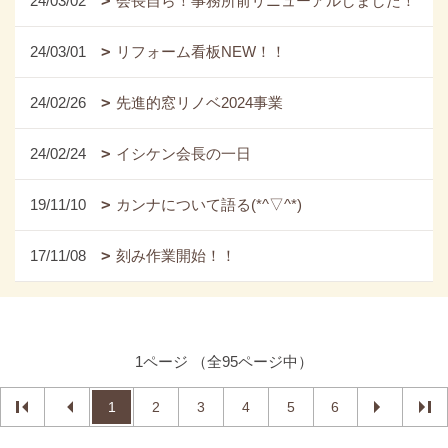
24/03/02
会長自ら！事務所前リニューアルしました！
24/03/01
リフォーム看板NEW！！
24/02/26
先進的窓リノベ2024事業
24/02/24
イシケン会長の一日
19/11/10
カンナについて語る(*^▽^*)
17/11/08
刻み作業開始！！
1ページ （全95ページ中）
1
2
3
4
5
6