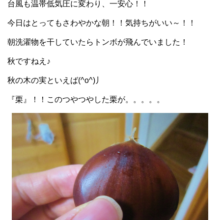
台風も温帯低気圧に変わり、一安心！！
今日はとってもさわやかな朝！！気持ちがいい～！！
朝洗濯物を干していたらトンボが飛んでいました！
秋ですねえ♪
秋の木の実といえば(^o^)丿
『栗』！！このつやつやした栗が。。。。。