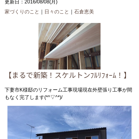
更新日：2016/08/08(月)
家づくりのこと
｜
日々のこと
｜
石倉恵美
【まるで新築！スケルトンﾌﾙﾘﾌｫｰﾑ！】
下妻市K様邸のリフォーム工事現場現在外壁張り工事が間
もなく完了します(*^▽^*)/