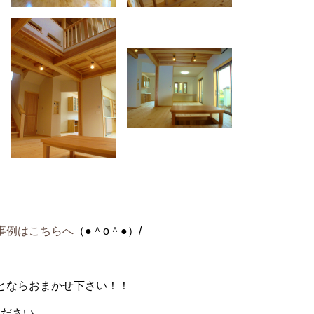
事例はこちらへ
（●＾o＾●）/
とならおまかせ下さい！！
ください。