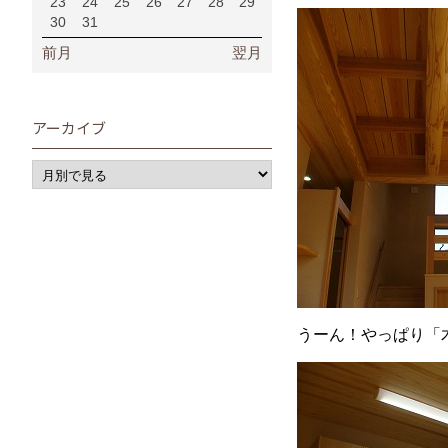
23
24
25
26
27
28
29
30
31
前月
翌月
アーカイブ
うーん！やっぱり「木の