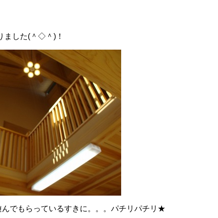
ました(＾◇＾)！
遊んでもらっているすきに。。。パチリパチリ★