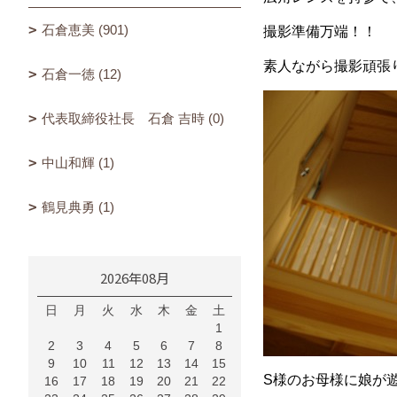
石倉恵美 (901)
撮影準備万端！！
素人ながら撮影頑張り
石倉一徳 (12)
代表取締役社長 石倉 吉時 (0)
中山和輝 (1)
鶴見典勇 (1)
2026年08月
日
月
火
水
木
金
土
1
2
3
4
5
6
7
8
9
10
11
12
13
14
15
S様のお母様に娘が
16
17
18
19
20
21
22