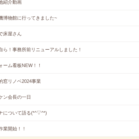
地紹介動画
機博物館に行ってきました~
で床屋さん
自ら！事務所前リニューアルしました！
ォーム看板NEW！！
的窓リノベ2024事業
ケン会長の一日
について語る(*^▽^*)
作業開始！！