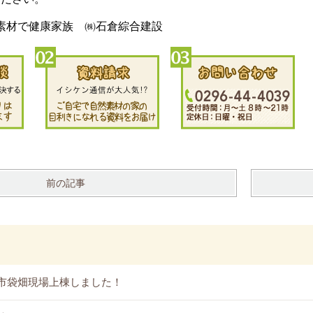
素材で健康家族 ㈱石倉綜合建設
前の記事
市袋畑現場上棟しました！