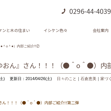
0296-44-4039
ケンと木の住まい
イシケン色々
会社案内
＾o＾●）内部ご紹介!!②
ゆおん』さん！！！（●＾o＾●）内部
土)
更新日：2014/04/26(土)
日々のこと
｜
石倉恵美
｜
家づ
さん！！！（●＾o＾●）内部ご紹介!!第二弾