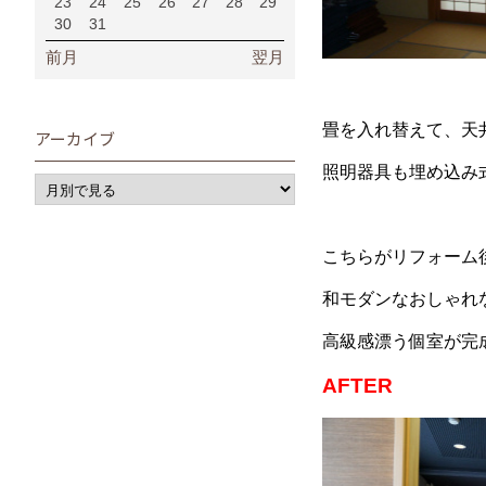
23
24
25
26
27
28
29
30
31
前月
翌月
畳を入れ替えて、天
アーカイブ
照明器具も埋め込み式
こちらがリフォーム
和モダンなおしゃれ
高級感漂う個室が完成
AFTER