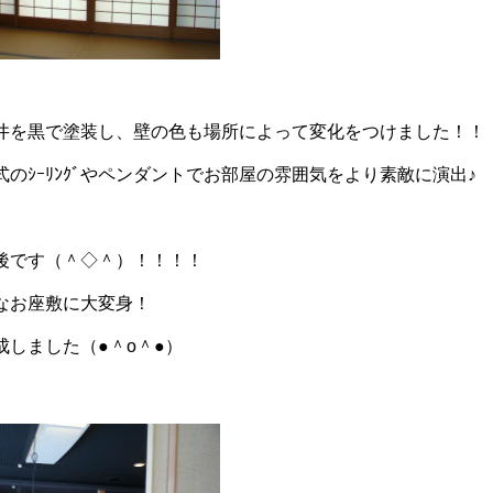
井を黒で塗装し、壁の色も場所によって変化をつけました！！
のｼｰﾘﾝｸﾞやペンダントでお部屋の雰囲気をより素敵に演出♪
後です（＾◇＾）！！！！
なお座敷に大変身！
しました（●＾o＾●）