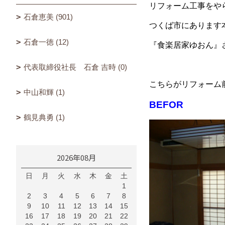
リフォーム工事をや
石倉恵美 (901)
つくば市にあります
石倉一徳 (12)
『食楽居家ゆおん』
代表取締役社長 石倉 吉時 (0)
こちらがリフォーム
中山和輝 (1)
BEFOR
鶴見典勇 (1)
2026年08月
日
月
火
水
木
金
土
1
2
3
4
5
6
7
8
9
10
11
12
13
14
15
16
17
18
19
20
21
22