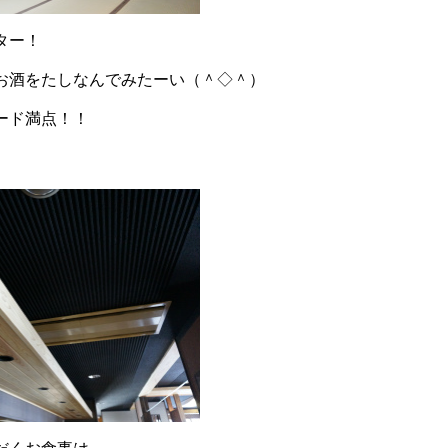
ター！
お酒をたしなんでみたーい（＾◇＾）
ード満点！！