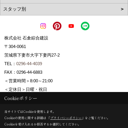
株式会社 石倉綜合建設
〒304-0061
茨城県下妻市大字下妻丙27-2
TEL：
0296-44-4039
FAX：0296-44-6883
＜営業時間＞8:00～21:00
＜定休日＞日曜・祝日
Cookieポリシー
Copyright (c) ISIKURA-SOGOKENSETSU. All Rights Reserved.
当サイトではCookieを使用します。
Cookieの使用に関する詳細は 「
プライバシーポリシー
」をご覧ください。
Produced by
ゴデスクリエイト
Cookieを受け入れるか拒否するか選択してください。