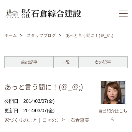
ホーム
スタッフブログ
あっと言う間に！(＠_＠;)
前の記事
一覧
次の記事
あっと言う間に！(＠_＠;)
公開日：2014/03/07(金)
更新日：2014/03/07(金)
自己紹介はこち
ら
家づくりのこと
｜
日々のこと
｜
石倉恵美