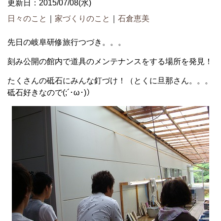
更新日：2015/07/08(水)
日々のこと
｜
家づくりのこと
｜
石倉恵美
先日の岐阜研修旅行つづき。。。
刻み公開の館内で道具のメンテナンスをする場所を発見！
たくさんの砥石にみんな釘づけ！（とくに旦那さん。。。
砥石好きなので(;´･ω･)）