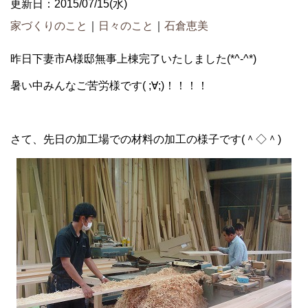
更新日：2015/07/15(水)
家づくりのこと
｜
日々のこと
｜
石倉恵美
昨日下妻市A様邸無事上棟完了いたしました(*^-^*)
暑い中みんなご苦労様です( ;∀;)！！！！
さて、先日の加工場での材料の加工の様子です(＾◇＾)