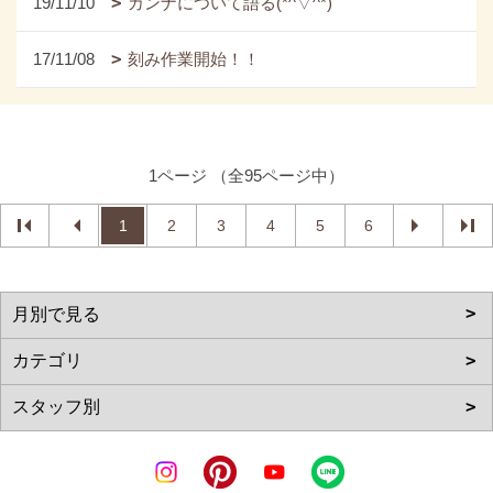
19/11/10
カンナについて語る(*^▽^*)
17/11/08
刻み作業開始！！
1ページ （全95ページ中）
1
2
3
4
5
6