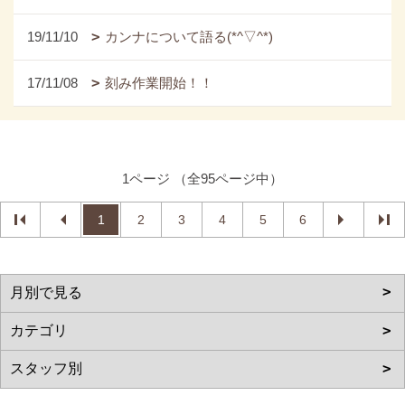
19/11/10
カンナについて語る(*^▽^*)
17/11/08
刻み作業開始！！
1ページ （全95ページ中）
1
2
3
4
5
6