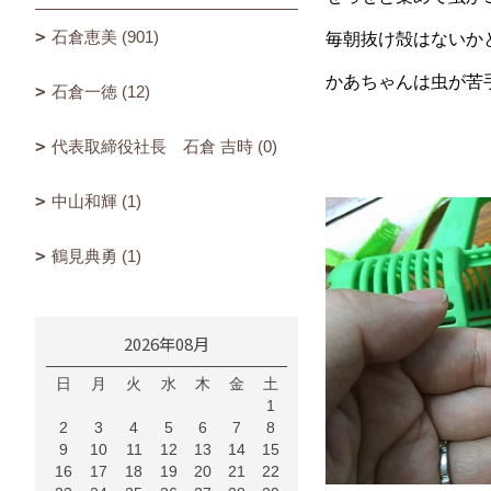
石倉恵美 (901)
毎朝抜け殻はないかと
かあちゃんは虫が苦
石倉一徳 (12)
代表取締役社長 石倉 吉時 (0)
中山和輝 (1)
鶴見典勇 (1)
2026年08月
日
月
火
水
木
金
土
1
2
3
4
5
6
7
8
9
10
11
12
13
14
15
16
17
18
19
20
21
22