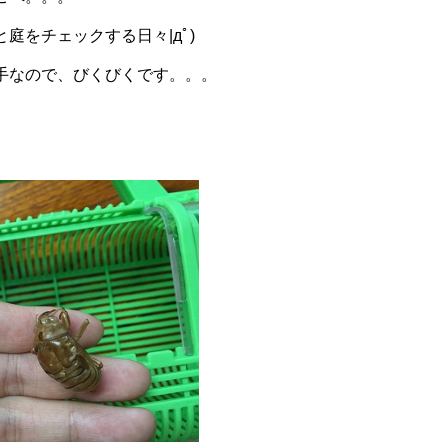
庭をチェックする日々|дﾟ)
手なので、びくびくです。。。