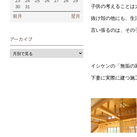
23
24
25
26
27
28
29
子供の考えることは大
30
31
前月
翌月
抜け殻の他にも、生活
言い張るのは、その子
アーカイブ
イシケンの「無垢の
下妻に実際に建つ施