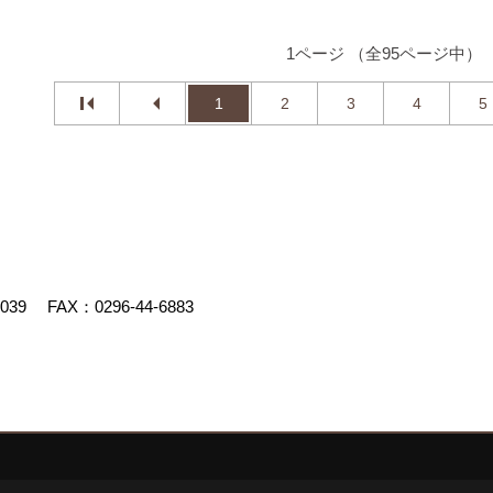
1ページ （全95ページ中）
1
2
3
4
5
4039
FAX：0296-44-6883
uced by
ゴデスクリエイト