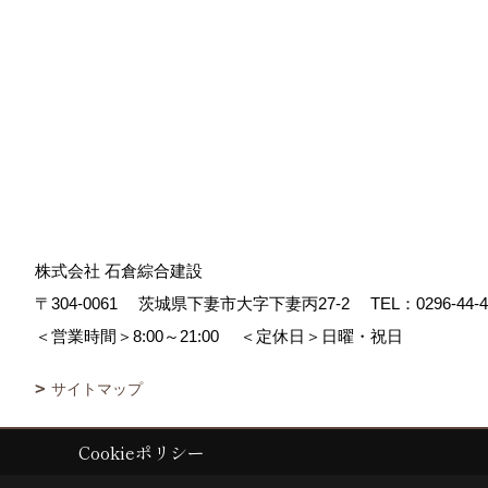
株式会社 石倉綜合建設
〒304-0061
茨城県下妻市大字下妻丙27-2
TEL：
0296-44-
＜営業時間＞8:00～21:00
＜定休日＞日曜・祝日
サイトマップ
Cookieポリシー
Copyright (c) ISIKURA-SOGOKENSETSU. All Rights Reserved.
|
Prod