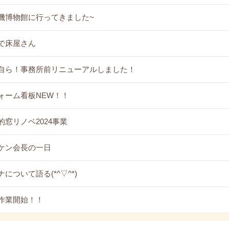
機博物館に行ってきました~
で床屋さん
自ら！事務所前リニューアルしました！
ォーム看板NEW！！
的窓リノベ2024事業
ケン会長の一日
について語る(*^▽^*)
作業開始！！