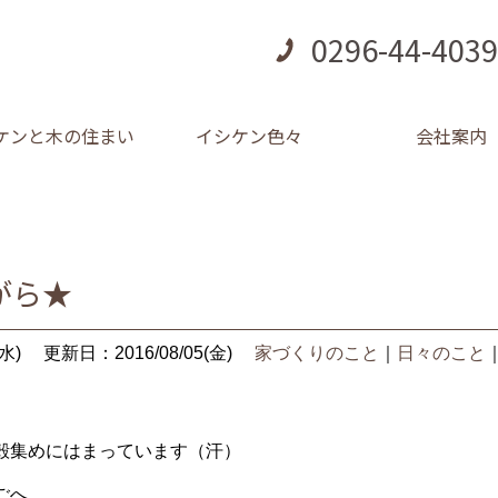
0296-44-4039
ケンと木の住まい
イシケン色々
会社案内
がら★
水)
更新日：2016/08/05(金)
家づくりのこと
｜
日々のこと
殻集めにはまっています（汗）
ごへ。。。