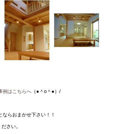
事例はこちらへ
（●＾o＾●）/
とならおまかせ下さい！！
談ください。