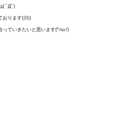
ﾟДﾟ)
ます(;O;)
ていきたいと思います(*ﾉωﾉ)