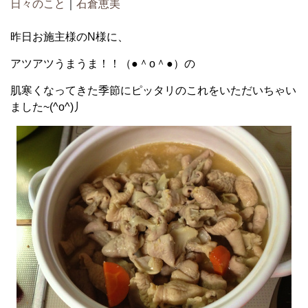
日々のこと
｜
石倉恵美
昨日お施主様のN様に、
アツアツうまうま！！（●＾o＾●）の
肌寒くなってきた季節にピッタリのこれをいただいちゃい
ました~(^o^)丿