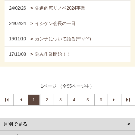
24/02/26
先進的窓リノベ2024事業
24/02/24
イシケン会長の一日
19/11/10
カンナについて語る(*^▽^*)
17/11/08
刻み作業開始！！
1ページ （全95ページ中）
1
2
3
4
5
6