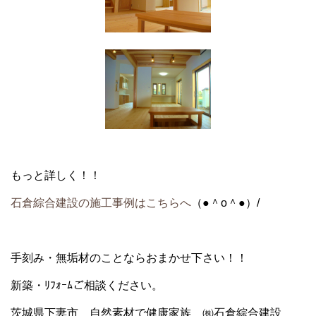
もっと詳しく！！
石倉綜合建設の施工事例はこちらへ
（●＾o＾●）/
手刻み・無垢材のことならおまかせ下さい！！
新築・ﾘﾌｫｰﾑご相談ください。
茨城県下妻市 自然素材で健康家族 ㈱石倉綜合建設