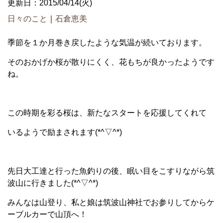
更新日：2015/04/14(火)
日々のこと
｜
石倉恵美
季節を１か月巻き戻したような気温が続いております。
そのおかげか桜が散りにくく、花もちが良かったようです
ね。
この時期を彩る桜は、新たなスタートを応援してくれて
いるようで励まされます(*^▽^*)
先日大工達と行った魚釣りの後、眠い目をこすりながら筑
波山に行きました(*^▽^*)
みんなは山登り、私と娘は筑波山神社でお参りしてからケ
ーブルカーで山頂へ！