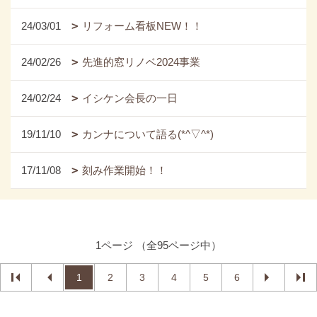
24/03/01
リフォーム看板NEW！！
24/02/26
先進的窓リノベ2024事業
24/02/24
イシケン会長の一日
19/11/10
カンナについて語る(*^▽^*)
17/11/08
刻み作業開始！！
1ページ （全95ページ中）
1
2
3
4
5
6