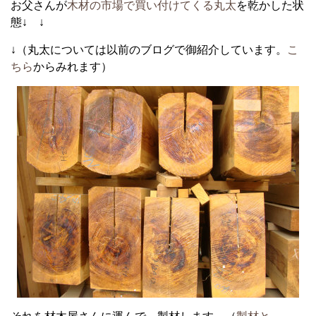
お父さんが
木材の市場で買い付けてくる丸太
を乾かした状
態↓ ↓
↓（丸太については以前のブログで御紹介しています。
こ
ちら
からみれます）