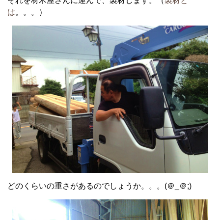
それを材木屋さんに運んで、製材します。（
製材と
は
。。。）
どのくらいの重さがあるのでしょうか。。。(＠_＠;)