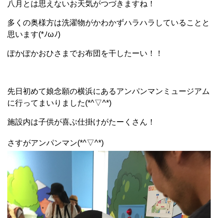
八月とは思えないお天気がつづきますね！
多くの奥様方は洗濯物がかわかずハラハラしていることと
思います(*ﾉωﾉ)
ぽかぽかおひさまでお布団を干したーい！！
先日初めて娘念願の横浜にあるアンパンマンミュージアム
に行ってまいりました(*^▽^*)
施設内は子供が喜ぶ仕掛けがたーくさん！
さすがアンパンマン(*^▽^*)