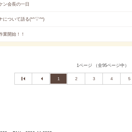
ケン会長の一日
について語る(*^▽^*)
作業開始！！
1ページ （全95ページ中）
1
2
3
4
5