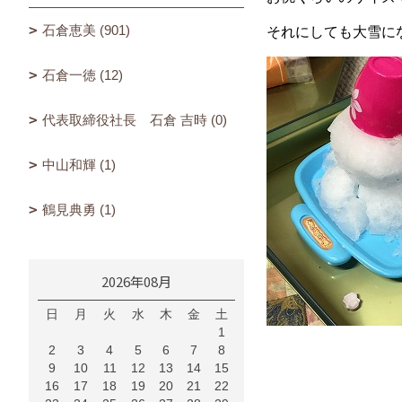
石倉恵美 (901)
それにしても大雪に
石倉一徳 (12)
代表取締役社長 石倉 吉時 (0)
中山和輝 (1)
鶴見典勇 (1)
2026年08月
日
月
火
水
木
金
土
1
2
3
4
5
6
7
8
9
10
11
12
13
14
15
16
17
18
19
20
21
22