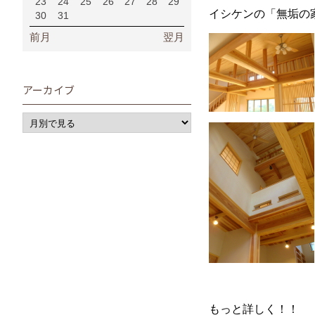
23
24
25
26
27
28
29
イシケンの「無垢の
30
31
前月
翌月
アーカイブ
もっと詳しく！！