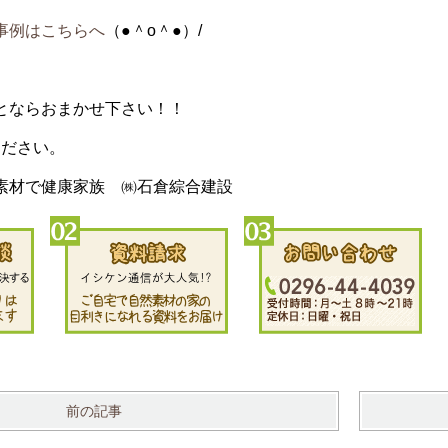
事例はこちらへ
（●＾o＾●）/
とならおまかせ下さい！！
ください。
素材で健康家族 ㈱石倉綜合建設
前の記事