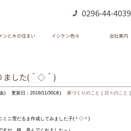
0296-44-4039
ケンと木の住まい
イシケン色々
会社案内
ました(＾◇＾)
金)
更新日：2016/11/30(水)
家づくりのこと
｜
日々のこと
ニミニ雪だるま作成してみました子(＾◇＾)
ですが、娘、喜んでくれました～♪