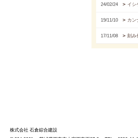
24/02/24
イシ
19/11/10
カンナ
17/11/08
刻み
株式会社 石倉綜合建設