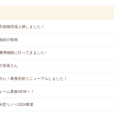
市袋畑現場上棟しました！
地紹介動画
機博物館に行ってきました~
で床屋さん
自ら！事務所前リニューアルしました！
ォーム看板NEW！！
的窓リノベ2024事業