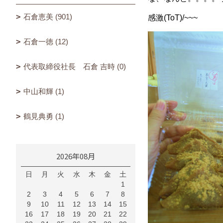
石倉恵美 (901)
感激(ToT)/~~~
石倉一徳 (12)
代表取締役社長 石倉 吉時 (0)
中山和輝 (1)
鶴見典勇 (1)
2026年08月
日
月
火
水
木
金
土
1
2
3
4
5
6
7
8
9
10
11
12
13
14
15
16
17
18
19
20
21
22