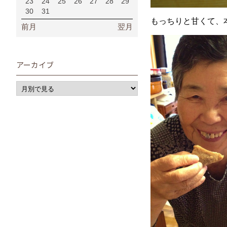
23
24
25
26
27
28
29
30
31
もっちりと甘くて、
前月
翌月
アーカイブ