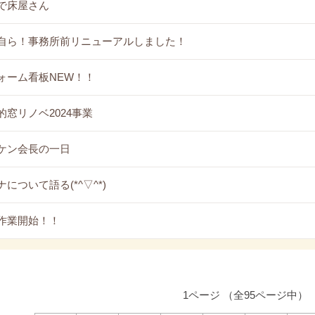
で床屋さん
自ら！事務所前リニューアルしました！
ォーム看板NEW！！
的窓リノベ2024事業
ケン会長の一日
について語る(*^▽^*)
作業開始！！
1ページ （全95ページ中）