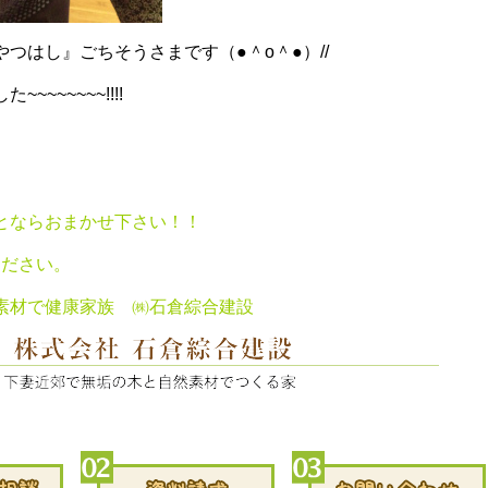
つはし』ごちそうさまです（●＾o＾●）//
~~~~~~!!!!
とならおまかせ下さい！！
ください。
素材で健康家族 ㈱石倉綜合建設