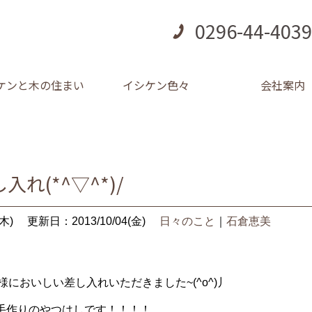
0296-44-4039
ケンと木の住まい
イシケン色々
会社案内
れ(*^▽^*)/
木)
更新日：2013/10/04(金)
日々のこと
｜
石倉恵美
様においしい差し入れいただきました~(^o^)丿
手作りのやつはしです！！！！