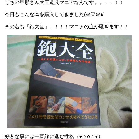
うちの旦那さん大工道具マニアなんです。。。。！！
今日もこんな本を購入してきました(＠▽＠)/
その名も「鉋大全」！！！！マニアの血が騒ぎます！！
好きな事には一直線に進む性格（●＾o＾●）