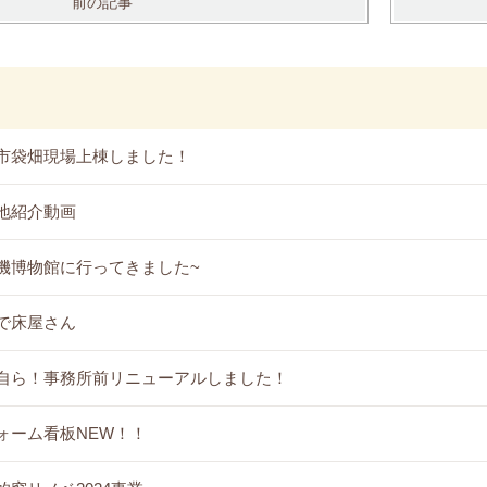
前の記事
市袋畑現場上棟しました！
地紹介動画
機博物館に行ってきました~
で床屋さん
自ら！事務所前リニューアルしました！
ォーム看板NEW！！