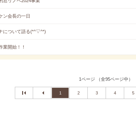
的窓リノベ2024事業
ケン会長の一日
について語る(*^▽^*)
作業開始！！
1ページ （全95ページ中）
1
2
3
4
5