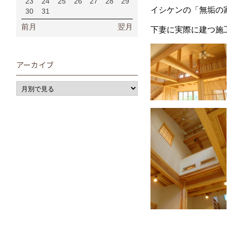
23
24
25
26
27
28
29
イシケンの「無垢の
30
31
前月
翌月
下妻に実際に建つ施
アーカイブ