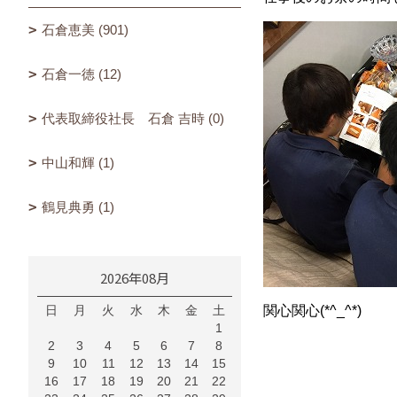
石倉恵美 (901)
石倉一徳 (12)
代表取締役社長 石倉 吉時 (0)
中山和輝 (1)
鶴見典勇 (1)
2026年08月
日
月
火
水
木
金
土
関心関心(*^_^*)
1
2
3
4
5
6
7
8
9
10
11
12
13
14
15
16
17
18
19
20
21
22