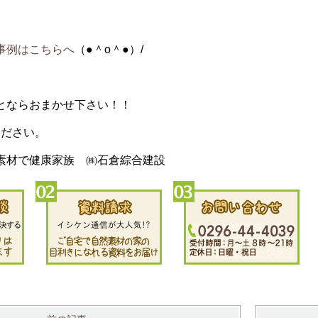
事例はこちらへ
（●＾o＾●）/
とならおまかせ下さい！！
ください。
素材で健康家族 ㈱石倉綜合建設