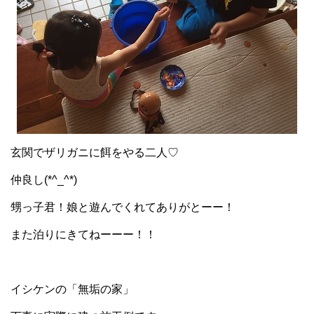
玄関でザリガニに餌をやる二人♡
仲良し(*^_^*)
甥っ子君！娘と遊んでくれてありがとーー！
また泊りにきてねーーー！！
イシケンの「無垢の家」