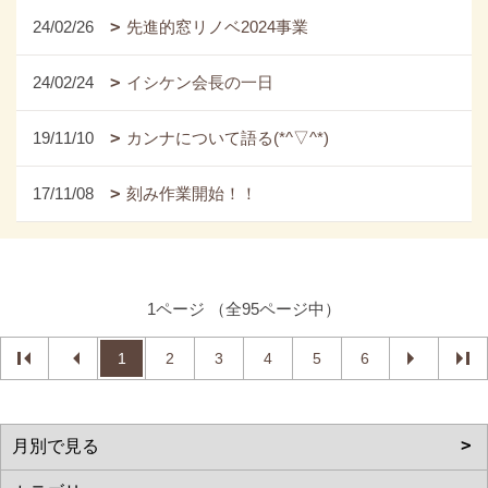
24/02/26
先進的窓リノベ2024事業
24/02/24
イシケン会長の一日
19/11/10
カンナについて語る(*^▽^*)
17/11/08
刻み作業開始！！
1ページ （全95ページ中）
1
2
3
4
5
6