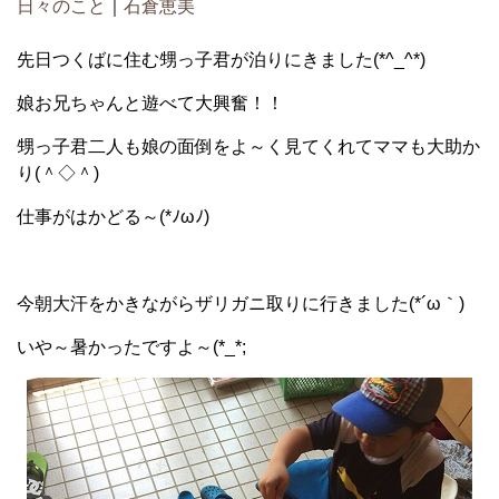
日々のこと
｜
石倉恵美
先日つくばに住む甥っ子君が泊りにきました(*^_^*)
娘お兄ちゃんと遊べて大興奮！！
甥っ子君二人も娘の面倒をよ～く見てくれてママも大助か
り(＾◇＾)
仕事がはかどる～(*ﾉωﾉ)
今朝大汗をかきながらザリガニ取りに行きました(*´ω｀)
いや～暑かったですよ～(*_*;