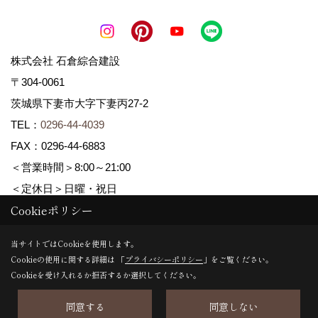
株式会社 石倉綜合建設
〒304-0061
茨城県下妻市大字下妻丙27-2
TEL：
0296-44-4039
FAX：0296-44-6883
＜営業時間＞8:00～21:00
＜定休日＞日曜・祝日
Cookieポリシー
Copyright (c) ISIKURA-SOGOKENSETSU. All Rights Reserved.
当サイトではCookieを使用します。
Cookieの使用に関する詳細は 「
プライバシーポリシー
」をご覧ください。
Produced by
ゴデスクリエイト
Cookieを受け入れるか拒否するか選択してください。
同意する
同意しない