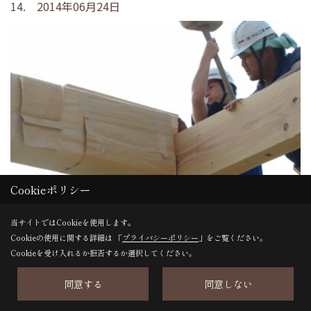
14. 2014年06月24日
Cookieポリシー
当サイトではCookieを使用します。
Cookieの使用に関する詳細は 「
プライバシーポリシー
」をご覧ください。
Cookieを受け入れるか拒否するか選択してください。
大梁をたたいて隙間なく組立ます！
同意する
同意しない