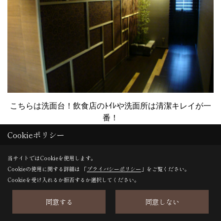
こちらは洗面台！飲食店のﾄｲﾚや洗面所は清潔キレイが一
番！
Cookieポリシー
こんなｷﾗｷﾗな洗面所だったら女性のお客さんはうれしいで
すよね（●＾o＾●）/
当サイトではCookieを使用します。
AFTER
Cookieの使用に関する詳細は 「
プライバシーポリシー
」をご覧ください。
Cookieを受け入れるか拒否するか選択してください。
同意する
同意しない