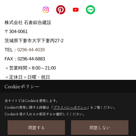
株式会社 石倉綜合建設
〒304-0061
茨城県下妻市大字下妻丙27-2
TEL：
0296-44-4039
FAX：0296-44-6883
＜営業時間＞8:00～21:00
＜定休日＞日曜・祝日
Cookieポリシー
Copyright (c) ISIKURA-SOGOKENSETSU. All Rights Reserved.
当サイトではCookieを使用します。
Cookieの使用に関する詳細は 「
プライバシーポリシー
」をご覧ください。
Produced by
ゴデスクリエイト
Cookieを受け入れるか拒否するか選択してください。
同意する
同意しない