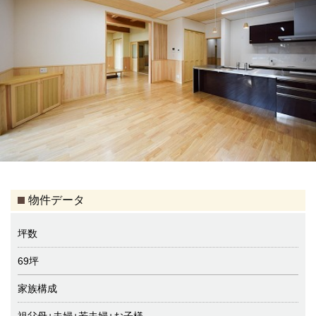
物件データ
坪数
69坪
家族構成