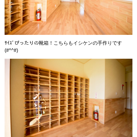
ｻｲｽﾞぴったりの靴箱！こちらもイシケンの手作りです
(#^^#)