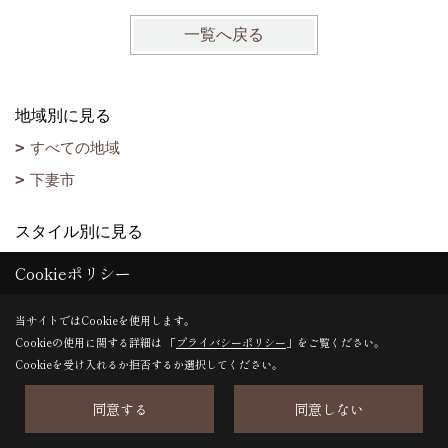
一覧へ戻る
地域別に見る
すべての地域
下妻市
スタイル別に見る
平屋の家
Cookieポリシー
二世帯住宅
当サイトではCookieを使用します。
Cookieの使用に関する詳細は 「
プライバシーポリシー
」をご覧ください。
目的別に見る
Cookieを受け入れるか拒否するか選択してください。
新築を建てる
同意する
同意しない
リフォームする