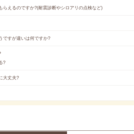
もらえるのですか?(耐震診断やシロアリの点検など)
うですが違いは何ですか?
?
る?
に大丈夫?