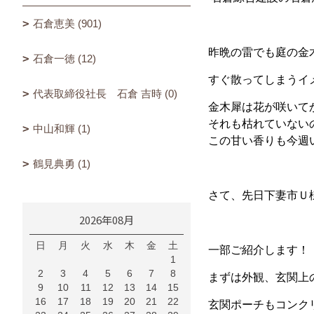
石倉恵美 (901)
昨晩の雷でも庭の金
石倉一徳 (12)
すぐ散ってしまうイ
代表取締役社長 石倉 吉時 (0)
金木犀は花が咲いて
それも枯れていない
中山和輝 (1)
この甘い香りも今週い
鶴見典勇 (1)
さて、先日下妻市Ｕ様
2026年08月
日
月
火
水
木
金
土
一部ご紹介します！
1
2
3
4
5
6
7
8
まずは外観、玄関上
9
10
11
12
13
14
15
16
17
18
19
20
21
22
玄関ポーチもコンク