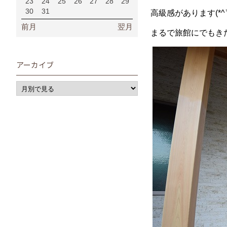
23
24
25
26
27
28
29
30
31
高級感があります(*^▽
前月
翌月
まるで旅館にでもき
アーカイブ