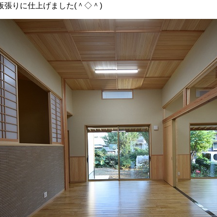
張りに仕上げました(＾◇＾)