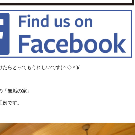
たらとってもうれしいです(＾◇＾)/
の「無垢の家」
工例です。